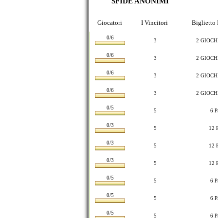
SFIDE ANONIMI
Giocatori
I Vincitori
Biglietto 
0/6
3
2 GIOCH
0/6
3
2 GIOCH
0/6
3
2 GIOCH
0/6
3
2 GIOCH
0/5
5
6 P
0/3
5
12 P
0/3
5
12 P
0/3
5
12 P
0/5
5
6 P
0/5
5
6 P
0/5
5
6 P