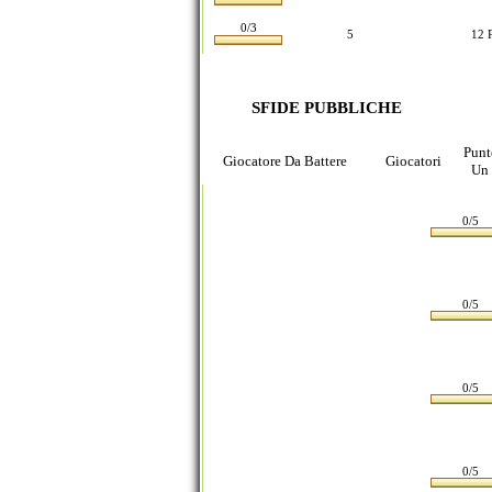
0/3
5
12 P
SFIDE PUBBLICHE
Punt
Giocatore Da Battere
Giocatori
Un 
0/5
0/5
0/5
0/5