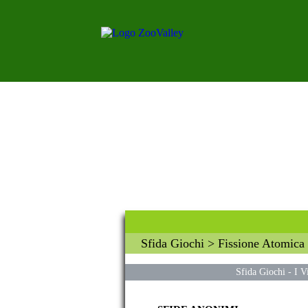
Sfida Giochi
> Fissione Atomica
Sfida Giochi
-
I V