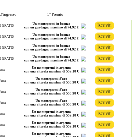
D'ingresso
1° Premio
Un montepremi in bronzo
I GRATIS
con un guadagno massimo di 74,92 €
Un montepremi in bronzo
I GRATIS
con un guadagno massimo di 74,92 €
Un montepremi in bronzo
I GRATIS
con un guadagno massimo di 74,92 €
Un montepremi in bronzo
I GRATIS
con un guadagno massimo di 74,92 €
Un montepremi in argento
assa
con una vittoria massima di 559,18 €
Un montepremi d'oro
assa
con una vittoria massima di 555,98 €
Un montepremi d'oro
assa
con una vittoria massima di 555,98 €
Un montepremi d'oro
assa
con una vittoria massima di 555,98 €
Un montepremi in argento
assa
con una vittoria massima di 559,18 €
Un montepremi in argento
assa
con una vittoria massima di 559,18 €
Un montepremi in argento
assa