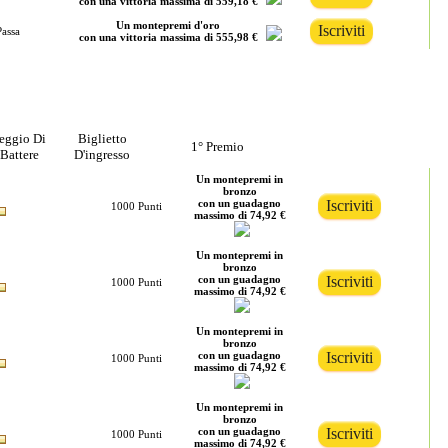
con una vittoria massima di 559,18 €
Un montepremi d'oro
assa
con una vittoria massima di 555,98 €
eggio Di
Biglietto
1° Premio
Battere
D'ingresso
Un montepremi in
bronzo
con un guadagno
1000 Punti
massimo di 74,92 €
Un montepremi in
bronzo
con un guadagno
1000 Punti
massimo di 74,92 €
Un montepremi in
bronzo
con un guadagno
1000 Punti
massimo di 74,92 €
Un montepremi in
bronzo
con un guadagno
1000 Punti
massimo di 74,92 €