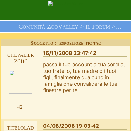
Comunità ZooValley >
Il Forum
>
Doma
Soggetto : espositore tic tac
16/11/2008 23:47:42
chevalier
2000
passa il tuo account a tua sorella,
tuo fratello, tua madre o i tuoi
figli, finalmente qualcuno in
famiglia che convaliderà le tue
finestre per te
42
04/08/2008 19:03:42
titelolad