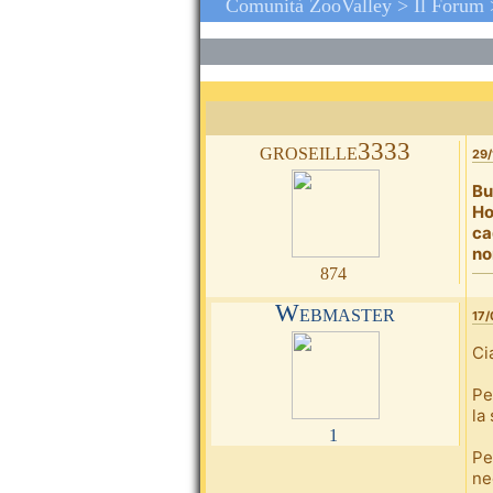
Comunità ZooValley >
Il Forum
groseille3333
29/
Bu
Ho
ca
no
874
Webmaster
17/
Ci
Pe
la
1
Pe
ne