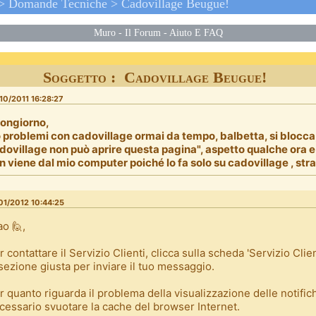
>
Domande Tecniche
>
Cadovillage Beugue!
Muro
-
Il Forum
-
Aiuto E FAQ
Soggetto : Cadovillage Beugue!
10/2011 16:28:27
ongiorno,
 problemi con cadovillage ormai da tempo, balbetta, si blocca,
dovillage non può aprire questa pagina", aspetto qualche ora e
n viene dal mio computer poiché lo fa solo su cadovillage , str
01/2012 10:44:25
ao 🙋,
r contattare il Servizio Clienti, clicca sulla scheda 'Servizio Clien
 sezione giusta per inviare il tuo messaggio.
r quanto riguarda il problema della visualizzazione delle notific
cessario svuotare la cache del browser Internet.