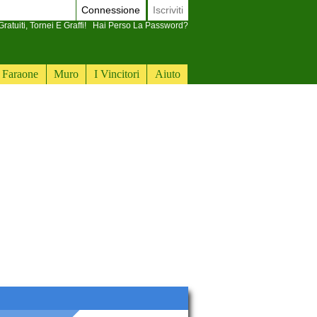
Connessione
Iscriviti
ratuiti, Tornei E Graffi!
Hai Perso La Password?
Faraone
Muro
I Vincitori
Aiuto