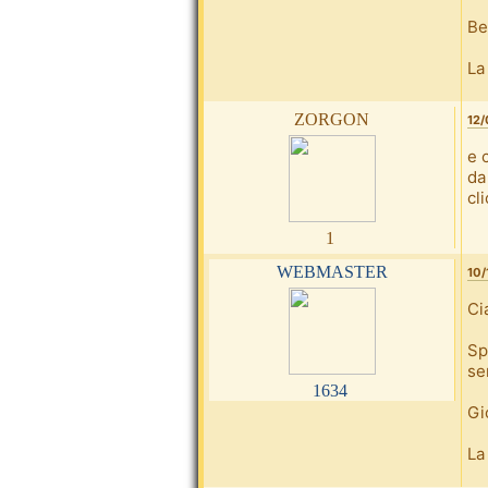
Be
La
zorgon
12/
e 
da
cl
1
webmaster
10/
Ci
Sp
se
1634
Gi
La