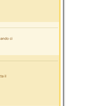
uando ci
ta il