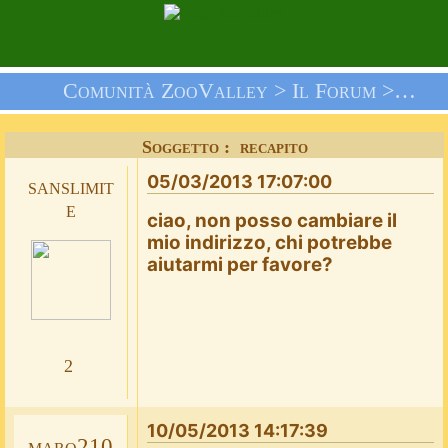
Comunità ZooValley >
Il Forum
>
Doma
Soggetto : recapito
05/03/2013 17:07:00
sanslimit
e
ciao, non posso cambiare il
mio indirizzo, chi potrebbe
aiutarmi per favore?
2
10/05/2013 14:17:39
maro210