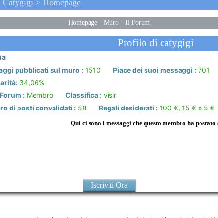
i Catygigi > Homepage
Homepage
-
Muro
-
Il Forum
Profilo di catygigi
ia
ggi pubblicati sul muro :
1510
Piace dei suoi messaggi :
701
arità:
34,06%
 Forum :
Membro
Classifica :
visir
 di posti convalidati :
58
Regali desiderati :
100 €, 15 € e 5 €
Qui ci sono i messaggi che questo membro ha postato
Iscriviti Ora