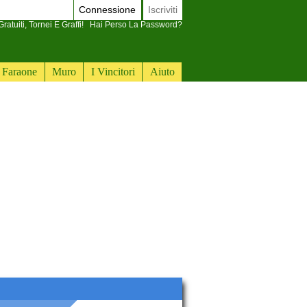
Connessione
Iscriviti
ratuiti, Tornei E Graffi!
Hai Perso La Password?
Faraone
Muro
I Vincitori
Aiuto