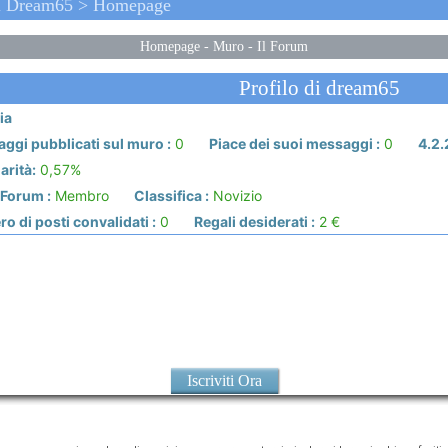
Di Dream65 > Homepage
Homepage
-
Muro
-
Il Forum
Profilo di dream65
ia
ggi pubblicati sul muro :
0
Piace dei suoi messaggi :
0
4.2.
arità:
0,57%
 Forum :
Membro
Classifica :
Novizio
 di posti convalidati :
0
Regali desiderati :
2 €
Iscriviti Ora