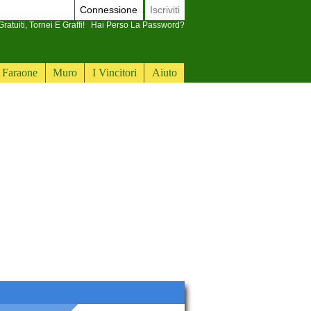
Connessione
Iscriviti
ratuiti, Tornei E Graffi!
Hai Perso La Password?
Faraone
Muro
I Vincitori
Aiuto