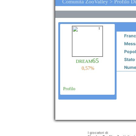
Comunità ZooValley > Profilo 
1
Franc
Messa
Popol
Stato
dream65
Numero
0,57%
Profilo
I giocatori di