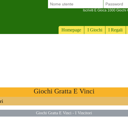
Iscriviti E Gioca 1000 Giochi G
Homepage
I Giochi
I Regali
Giochi Gratta E Vinci
ri
Giochi Gratta E Vinci
-
I Vincitori