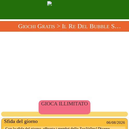
Giochi Gratis
> Il Re Del Bubble Soccer
GIOCA ILLIMITATO
Sfida del giorno
06/08/2026
Con la sfida del giorno, affronta i membri dello ZooValley! Diverse