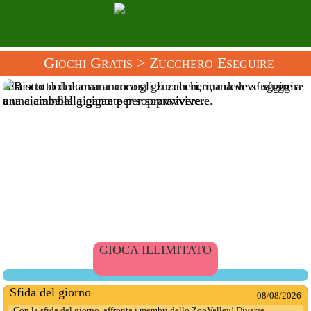
Giochi Gratis
> Zucchero Eseguire
Biscotto dolce ama ancora gli zuccheri, ma deve sfuggire a
una ciambella gigante per sopravvivere.
GIOCA ILLIMITATO
Sfida del giorno
08/08/2026
Con la sfida del giorno, affronta i membri dello ZooValley! Diverse