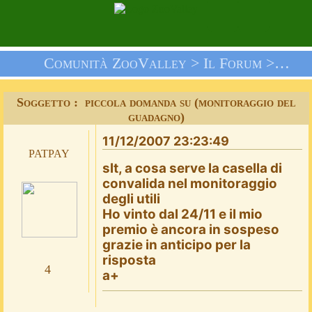
Comunità ZooValley >
Il Forum
>
Doma
Soggetto : piccola domanda su (monitoraggio del
guadagno)
11/12/2007 23:23:49
patpay
slt, a cosa serve la casella di
convalida nel monitoraggio
degli utili
Ho vinto dal 24/11 e il mio
premio è ancora in sospeso
grazie in anticipo per la
risposta
4
a+