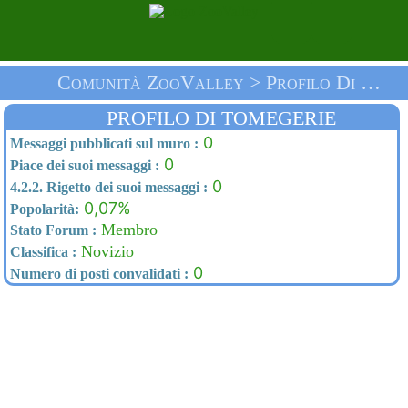
Comunità ZooValley > Profilo Di Tomegerie > Homepage
PROFILO DI TOMEGERIE
0
Messaggi pubblicati sul muro :
0
Piace dei suoi messaggi :
0
4.2.2. Rigetto dei suoi messaggi :
0,07%
Popolarità:
Membro
Stato Forum :
Novizio
Classifica :
0
Numero di posti convalidati :