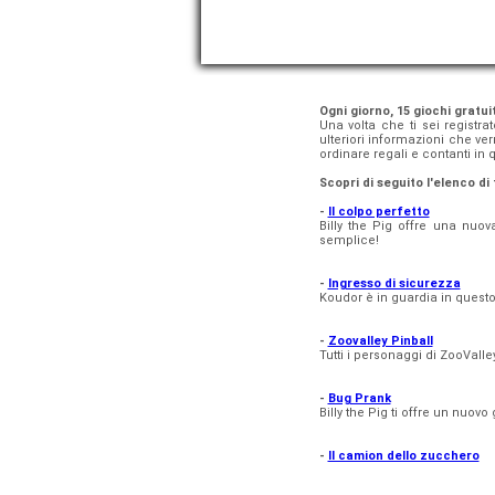
Ogni giorno, 15 giochi gratuit
Una volta che ti sei registra
ulteriori informazioni che v
ordinare regali e contanti in
Scopri di seguito l'elenco di t
-
Il colpo perfetto
Billy the Pig offre una nuo
semplice!
-
Ingresso di sicurezza
Koudor è in guardia in quest
-
Zoovalley Pinball
Tutti i personaggi di ZooValle
-
Bug Prank
Billy the Pig ti offre un nuovo
-
Il camion dello zucchero