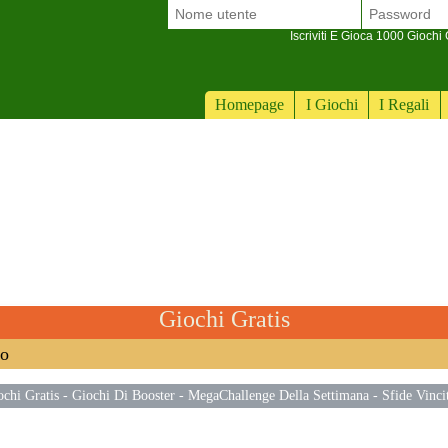
Iscriviti E Gioca 1000 Giochi G
Homepage
I Giochi
I Regali
Giochi Gratis
no
ochi Gratis
-
Giochi Di Booster
-
MegaChallenge Della Settimana
-
Sfide Vinci