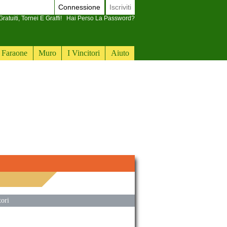
Connessione
Iscriviti
ratuiti, Tornei E Graffi!
Hai Perso La Password?
Faraone
Muro
I Vincitori
Aiuto
tori