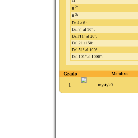
Il
2:
Il
3:
Il
Da 4 a 6 :
Dal 7° al 10° :
Dall'11° al 20°:
Dal 21 al 50:
Dal 51° al 100°:
Dal 101° al 1000°:
Grado
Membro
1
mystyk0