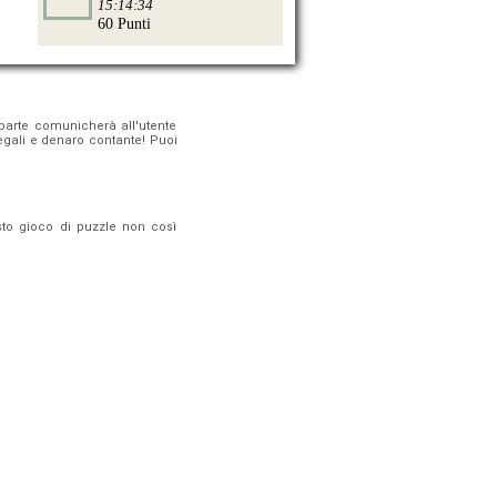
15:14:34
60 Punti
i parte comunicherà all'utente
egali e denaro contante! Puoi
sto gioco di puzzle non così