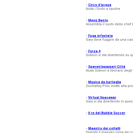
-
Circo d'acqua
Aiuta i Dodo a ripulire
-
Menù Bento
Assembla il sushi dello chef L
-
Fuga infestata
Gary deve fuggire da una casa
-
Forza 4
Gideon si sta divertendo su 
-
Spaventapasseri Città
Aiuta Gideon a liberarsi degl
-
Musica da battaglia
ZooValley Polo mette alla prov
-
Virtual Spacewar
Gary si sta divertendo in ques
-
Il re del Bubble Soccer
-
Maestro dei coltelli
Diventa il maestro ninja dei col