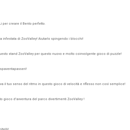
i per creare il Bento perfetto.
 infestata di ZooValley! Aiutarlo spingendo i blocchi!
questo stand ZooValley per questo nuovo e molto coinvolgente gioco di puzzle!
i spaventapasseri!
a il tuo senso del ritmo in questo gioco di velocità e riflesso non così semplice!
to gioco d'avventura del parco divertimenti ZooValley !
telli!