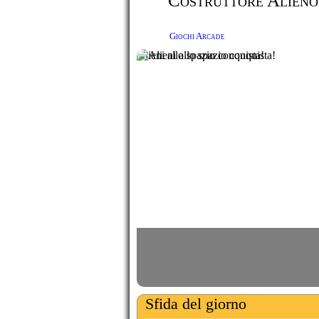
Costruttore Alieno
Giochi Arcade
Alieni allo spazio conquista!
Sfida del giorno