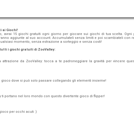
i ai Giochi!
to, avrai 15 giochi gratuiti ogni giorno per giocare sui giochi di tua scelta. Ogn
erranno aggiunte al suo account. Accumulateli senza limiti e poi scambiateli con r
 qualsiasi momento, senza estrazione a sorteggio e senza costi!
utti i giochi gratuiti di ZooValley:
va attrazione da ZooValley: tocca a te padroneggiare la gravità per vincere que
o gioco dove si può solo passare collegando gli elementi insieme!
y ti portano nel loro mondo con questo divertente gioco di flipper!
 gioco per occhi acuti :)